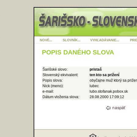
NOVÉ...
SLOVNÍK...
VYHĽADÁVANIE...
PRID
POPIS DANÉHO SLOVA
Šarišské slovo:
pristaš
Slovenský ekvivalent:
ten kto sa prižení
Popis slova:
obyčajne muž ktorý sa priže
Nick (meno):
lubec
e-mail:
lubo.stofanak.pobox.sk
Dátum vloženia slova:
28.08.2000 17:09:12