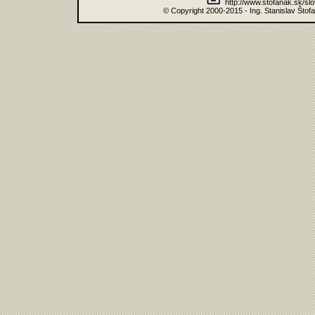
http://www.stofanak.sk/sl
© Copyright 2000-2015 - Ing. Stanislav Štof