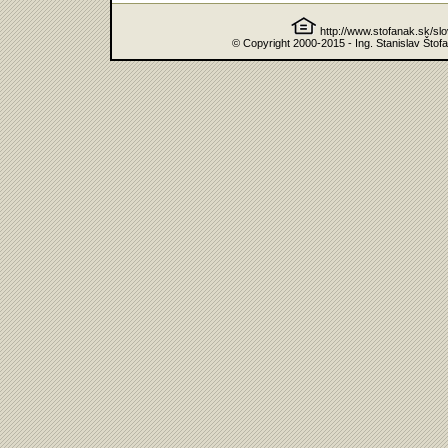
http://www.stofanak.sk/sl
© Copyright 2000-2015 - Ing. Stanislav Štof