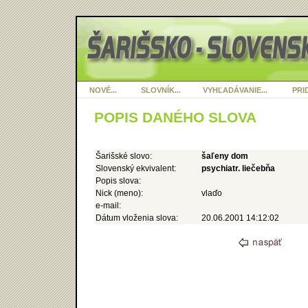
NOVÉ...
SLOVNÍK...
VYHĽADÁVANIE...
PRID
POPIS DANÉHO SLOVA
Šarišské slovo:
šaľeny dom
Slovenský ekvivalent:
psychiatr. liečebňa
Popis slova:
Nick (meno):
vlaďo
e-mail:
Dátum vloženia slova:
20.06.2001 14:12:02