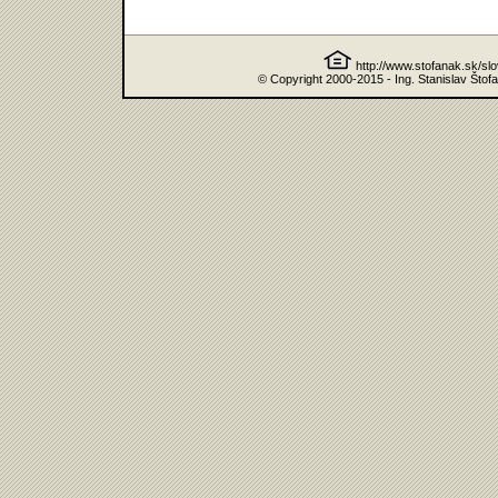
http://www.stofanak.sk/sl
© Copyright 2000-2015 - Ing. Stanislav Štof