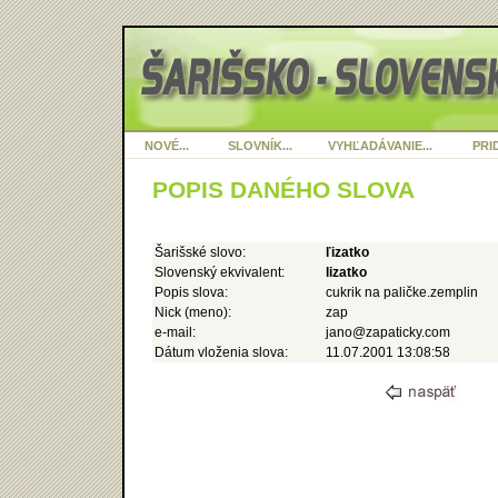
NOVÉ...
SLOVNÍK...
VYHĽADÁVANIE...
PRID
POPIS DANÉHO SLOVA
Šarišské slovo:
ľizatko
Slovenský ekvivalent:
lizatko
Popis slova:
cukrik na paličke.zemplin
Nick (meno):
zap
e-mail:
jano@zapaticky.com
Dátum vloženia slova:
11.07.2001 13:08:58