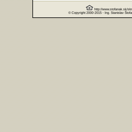
http://www.stofanak.sk/sl
© Copyright 2000-2015 - Ing. Stanislav Štof