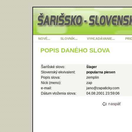
NOVÉ...
SLOVNÍK...
VYHĽADÁVANIE...
PRID
POPIS DANÉHO SLOVA
Šarišské slovo:
šlager
Slovenský ekvivalent:
popularna piesen
Popis slova:
zemplin
Nick (meno):
zap
e-mail:
jano@zapaticky.com
Dátum vloženia slova:
04.08.2001 23:59:06