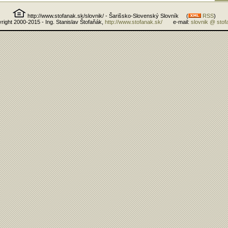
http://www.stofanak.sk/slovnik/ - Šarišsko-Slovenský Slovník (
RSS
)
right 2000-2015 - Ing. Stanislav Štofaňák,
http://www.stofanak.sk/
e-mail:
slovnik @ stof