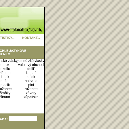
TISTIKY...
KONTAKT...
CHLE JAZYKOVÉ
IENKO
lské vlásky
jemné žlté vlásky
darex
valutový obchod
dzelic
deliť
kľepac
klopať
kolek
kolok
nafurt
natrvalo
plocik
plot
ružanec
ruženec
šraňky
závory
štrand
kúpalisko
ADAJ