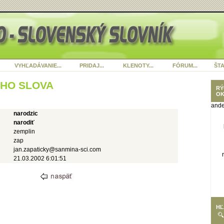
VYHĽADÁVANIE...
PRIDAJ...
KLENOTY...
FÓRUM...
ŠTA
ÉHO SLOVA
RÝ
OK
ande
narodzic
narodiť
zemplin
zap
jan.zapaticky@sanmina-sci.com
21.03.2002 6:01:51
HĽ