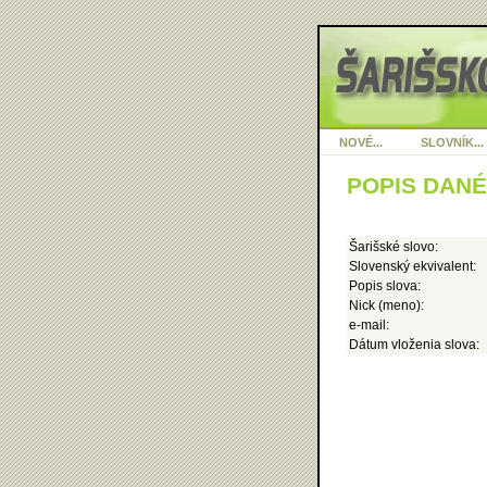
NOVÉ...
SLOVNÍK...
POPIS DAN
Šarišské slovo:
Slovenský ekvivalent:
Popis slova:
Nick (meno):
e-mail:
Dátum vloženia slova: