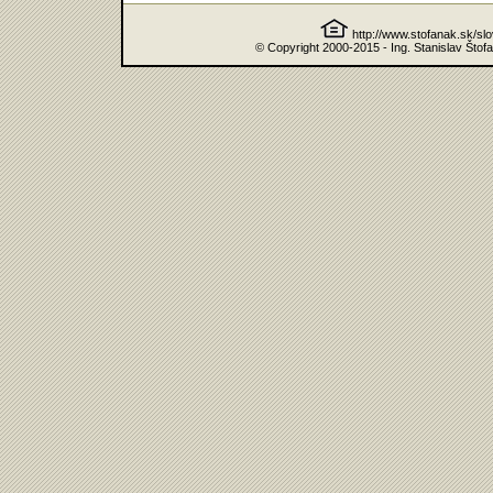
http://www.stofanak.sk/sl
© Copyright 2000-2015 - Ing. Stanislav Štof