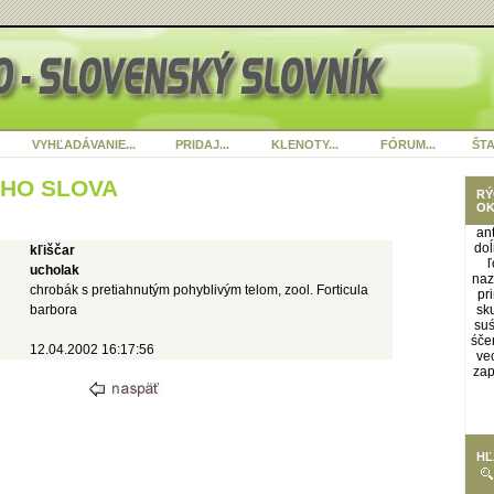
VYHĽADÁVANIE...
PRIDAJ...
KLENOTY...
FÓRUM...
ŠTA
ÉHO SLOVA
RÝ
OK
an
doĺ
kľiščar
ucholak
naz
chrobák s pretiahnutým pohyblivým telom, zool. Forticula
pr
barbora
sk
su
śče
12.04.2002 16:17:56
ve
zap
HĽ