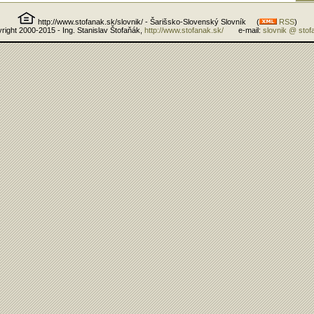
http://www.stofanak.sk/slovnik/ - Šarišsko-Slovenský Slovník (
RSS
)
right 2000-2015 - Ing. Stanislav Štofaňák,
http://www.stofanak.sk/
e-mail:
slovnik @ stof