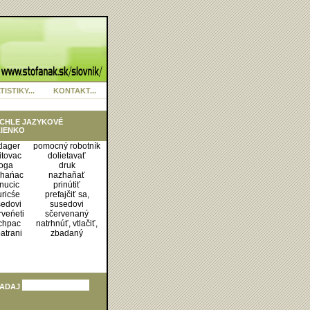
TISTIKY...
KONTAKT...
CHLE JAZYKOVÉ
IENKO
tlager
pomocný robotník
itovac
dolietavať
ľoga
druk
hańac
nazhaňať
inucic
prinútiť
uricśe
prefajčiť sa,
śedovi
susedovi
rveńeti
sčervenaný
chpac
natrhnúť, vtlačiť,
atrani
zbadaný
ADAJ