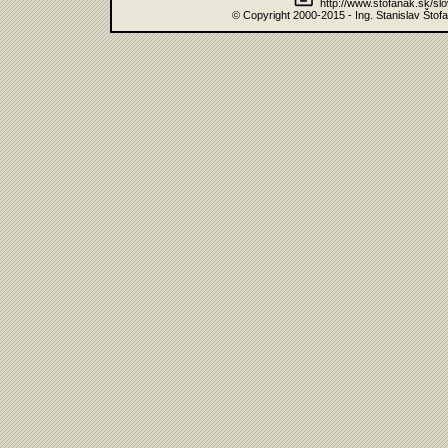
http://www.stofanak.sk/sl
© Copyright 2000-2015 - Ing. Stanislav Štof