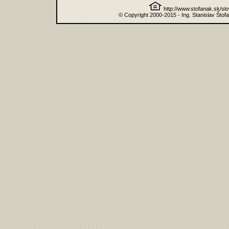
http://www.stofanak.sk/sl
© Copyright 2000-2015 - Ing. Stanislav Štof