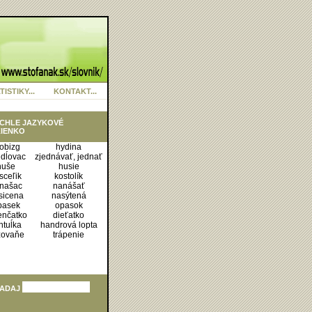
TISTIKY...
KONTAKT...
CHLE JAZYKOVÉ
IENKO
obizg
hydina
dĺovac
zjednávať, jednať
huše
husie
sceľik
kostolík
našac
nanášať
sicena
nasýtená
pasek
opasok
enčatko
dieťatko
ntuĺka
handrová lopta
žovaňe
trápenie
ADAJ