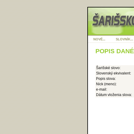
NOVÉ...
SLOVNÍK...
POPIS DAN
Šarišské slovo:
Slovenský ekvivalent:
Popis slova:
Nick (meno):
e-mail:
Dátum vloženia slova: