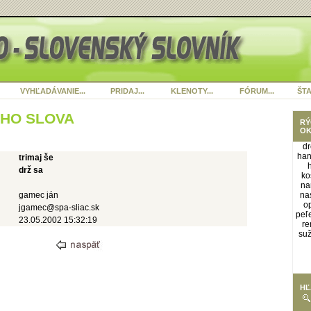
VYHĽADÁVANIE...
PRIDAJ...
KLENOTY...
FÓRUM...
ŠTA
ÉHO SLOVA
RÝ
OK
dr
han
trimaj še
drž sa
ko
na
gamec ján
na
o
jgamec@spa-sliac.sk
peľ
23.05.2002 15:32:19
re
su
HĽ