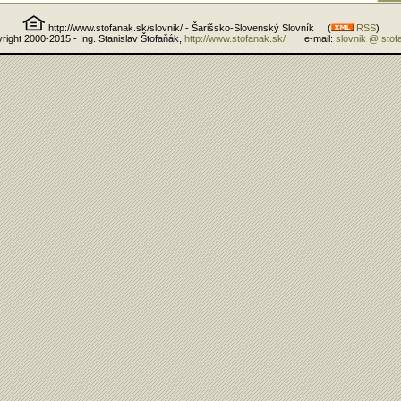
http://www.stofanak.sk/slovnik/ - Šarišsko-Slovenský Slovník (
RSS
)
right 2000-2015 - Ing. Stanislav Štofaňák,
http://www.stofanak.sk/
e-mail:
slovnik @ stof