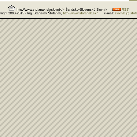
http://www.stofanak.sk/slovnik/ - Šarišsko-Slovenský Slovník (
RSS
)
right 2000-2015 - Ing. Stanislav Štofaňák,
http://www.stofanak.sk/
e-mail:
slovnik @ stof