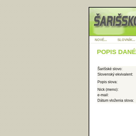
NOVÉ...
SLOVNÍK...
POPIS DAN
Šarišské slovo:
Slovenský ekvivalent:
Popis slova:
Nick (meno):
e-mail:
Dátum vloženia slova: