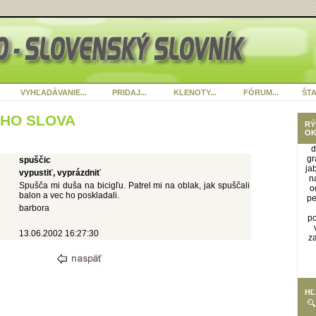
VYHĽADÁVANIE...
PRIDAJ...
KLENOTY...
FÓRUM...
ŠTA
ÉHO SLOVA
RÝ
OK
d
gr
spuščic
ja
vypustiť, vyprázdniť
n
Spušča mi duša na bicigľu. Patrel mi na oblak, jak spuščali
o
balon a vec ho poskladali.
pe
barbora
p
13.06.2002 16:27:30
za
HĽ