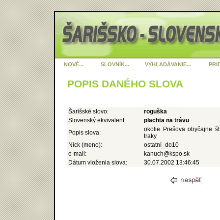
NOVÉ...
SLOVNÍK...
VYHĽADÁVANIE...
PRID
POPIS DANÉHO SLOVA
Šarišské slovo:
roguška
Slovenský ekvivalent:
plachta na trávu
okolie Prešova obyčajne št
Popis slova:
traky
Nick (meno):
ostatní_do10
e-mail:
kanuch@kspo.sk
Dátum vloženia slova:
30.07.2002 13:46:45