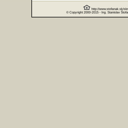
http://www.stofanak.sk/sl
© Copyright 2000-2015 - Ing. Stanislav Štof