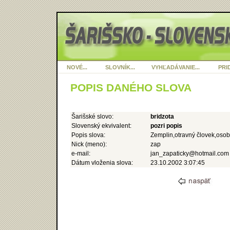
NOVÉ...
SLOVNÍK...
VYHĽADÁVANIE...
PRID
POPIS DANÉHO SLOVA
Šarišské slovo:
bridzota
Slovenský ekvivalent:
pozri popis
Popis slova:
Zemplin,otravný človek,oso
Nick (meno):
zap
e-mail:
jan_zapaticky@hotmail.com
Dátum vloženia slova:
23.10.2002 3:07:45