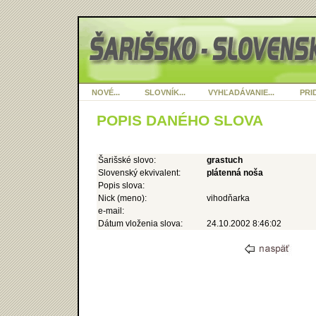
NOVÉ...
SLOVNÍK...
VYHĽADÁVANIE...
PRID
POPIS DANÉHO SLOVA
Šarišské slovo:
grastuch
Slovenský ekvivalent:
plátenná noša
Popis slova:
Nick (meno):
vihodňarka
e-mail:
Dátum vloženia slova:
24.10.2002 8:46:02