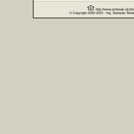
http://www.stofanak.sk/sl
© Copyright 2000-2015 - Ing. Stanislav Štof