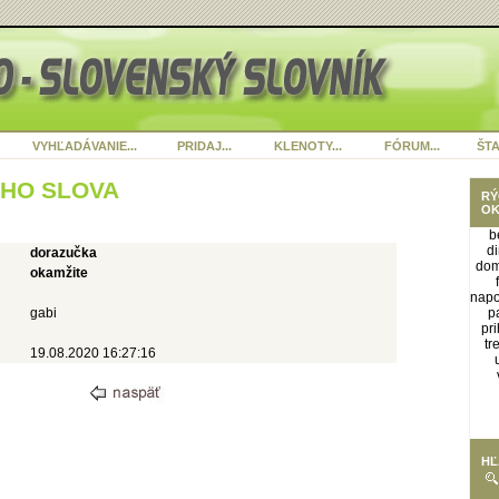
VYHĽADÁVANIE...
PRIDAJ...
KLENOTY...
FÓRUM...
ŠTA
ÉHO SLOVA
RÝ
OK
b
d
dorazučka
dom
okamžite
napo
gabi
p
pr
tr
19.08.2020 16:27:16
HĽ