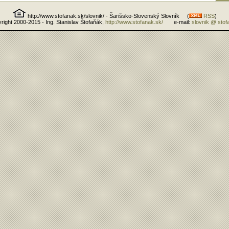
http://www.stofanak.sk/slovnik/ - Šarišsko-Slovenský Slovník (
RSS
)
right 2000-2015 - Ing. Stanislav Štofaňák,
http://www.stofanak.sk/
e-mail:
slovnik @ stof