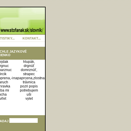
TISTIKY...
KONTAKT...
CHLE JAZYKOVÉ
IENKO
ejdak
hlupák,
irgnuc
drgnúť
arznuc
domrznúť,
fircik
strapec
prena,-i
napaprcena,zlostna
aruch
trávnica
ihravka
pozri popis
eba mi
potrebujem
ucha
uši
viľet
vylet
ADAJ