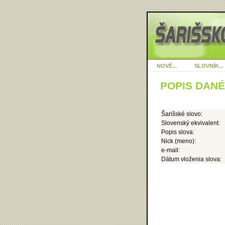
NOVÉ...
SLOVNÍK...
POPIS DAN
Šarišské slovo:
Slovenský ekvivalent:
Popis slova:
Nick (meno):
e-mail:
Dátum vloženia slova: