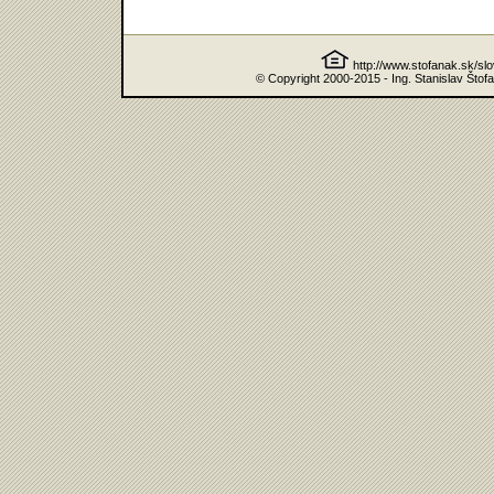
http://www.stofanak.sk/sl
© Copyright 2000-2015 - Ing. Stanislav Štof