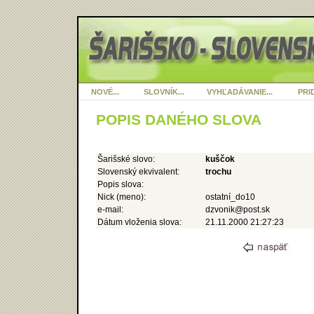
NOVÉ...
SLOVNÍK...
VYHĽADÁVANIE...
PRID
POPIS DANÉHO SLOVA
Šarišské slovo:
kuščok
Slovenský ekvivalent:
trochu
Popis slova:
Nick (meno):
ostatní_do10
e-mail:
dzvonik@post.sk
Dátum vloženia slova:
21.11.2000 21:27:23