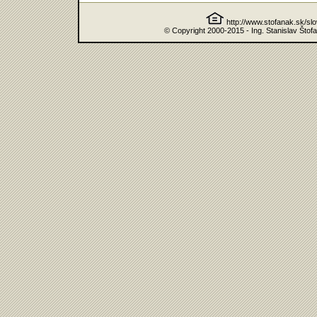
http://www.stofanak.sk/sl
© Copyright 2000-2015 - Ing. Stanislav Štof