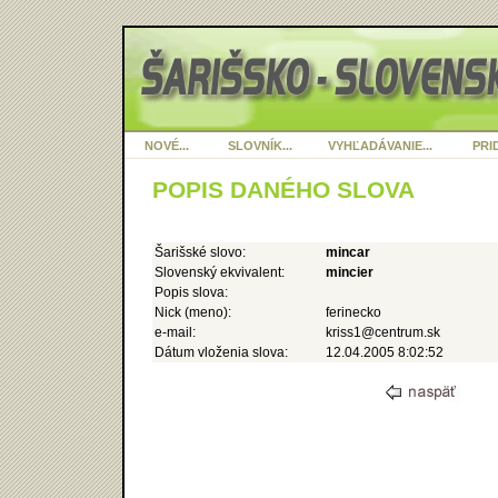
NOVÉ...
SLOVNÍK...
VYHĽADÁVANIE...
PRID
POPIS DANÉHO SLOVA
Šarišské slovo:
mincar
Slovenský ekvivalent:
mincier
Popis slova:
Nick (meno):
ferinecko
e-mail:
kriss1@centrum.sk
Dátum vloženia slova:
12.04.2005 8:02:52