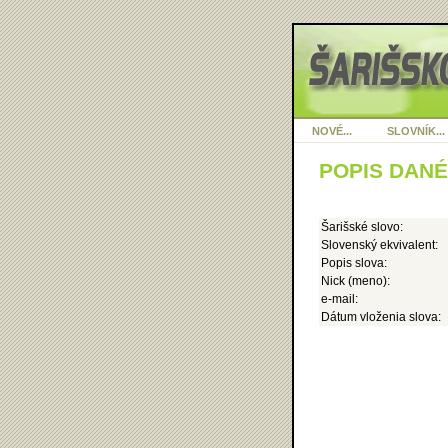
NOVÉ...
SLOVNÍK...
POPIS DAN
Šarišské slovo:
Slovenský ekvivalent:
Popis slova:
Nick (meno):
e-mail:
Dátum vloženia slova: