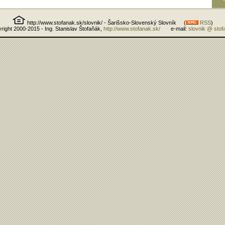
http://www.stofanak.sk/slovnik/ - Šarišsko-Slovenský Slovník (
RSS
)
right 2000-2015 - Ing. Stanislav Štofaňák,
http://www.stofanak.sk/
e-mail:
slovnik @ stof