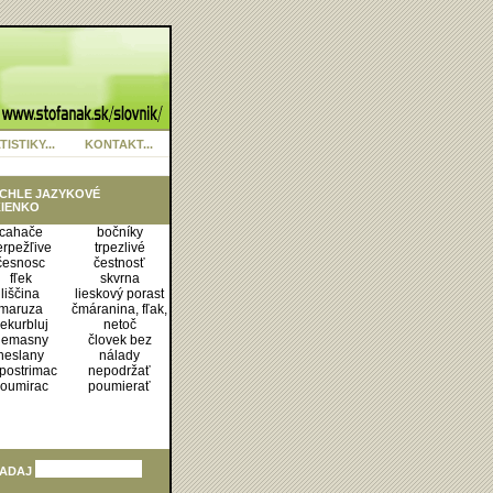
TISTIKY...
KONTAKT...
CHLE JAZYKOVÉ
IENKO
cahače
bočníky
erpežľive
trpezlivé
česnosc
čestnosť
fľek
skvrna
liščina
lieskový porast
maruza
čmáranina, fľak,
ekurbluj
netoč
nemasny
človek bez
neslany
nálady
postrimac
nepodržať
oumirac
poumierať
ADAJ