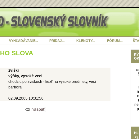
VYHĽADÁVANIE...
PRIDAJ...
KLENOTY...
FÓRUM...
ŠTA
ÉHO SLOVA
RÝ
OK
c
zviški
výšky, vysoké veci
chodzic po zviškoch - liezť na vysoké predmety, veci
barbora
n
02.09.2005 10:31:56
ne
p
HĽ