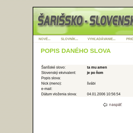
NOVÉ...
SLOVNÍK...
VYHĽADÁVANIE...
PRID
POPIS DANÉHO SLOVA
Šarišské slovo:
ta mu amen
Slovenský ekvivalent:
je po ňom
Popis slova:
Nick (meno):
švábi
e-mail:
Dátum vloženia slova:
04.01.2006 10:56:54