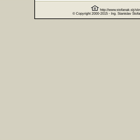
http://www.stofanak.sk/sl
© Copyright 2000-2015 - Ing. Stanislav Štof