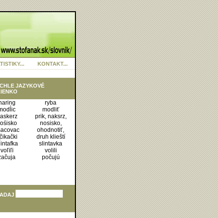
TISTIKY...
KONTAKT...
CHLE JAZYKOVÉ
IENKO
haring
ryba
modĺic
modliť
askerz
prik, naksrz,
ośisko
nosisko,
šacovac
ohodnotiť,
čikački
druh klieští
ĺintafka
slintavka
voľiľi
volili
začuja
počujú
ADAJ