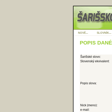
NOVÉ...
SLOVNÍK...
POPIS DAN
Šarišské slovo:
Slovenský ekvivalent:
Popis slova:
Nick (meno):
e-mail: