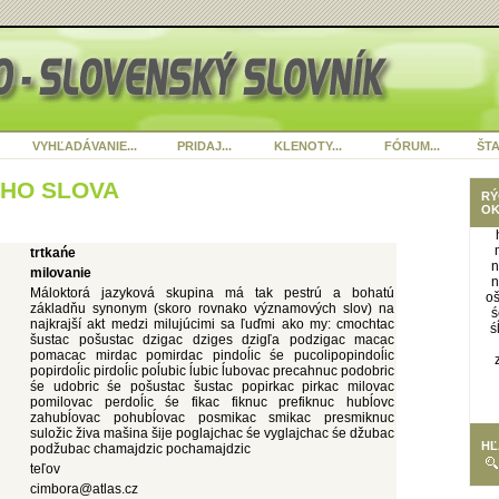
VYHĽADÁVANIE...
PRIDAJ...
KLENOTY...
FÓRUM...
ŠTA
ÉHO SLOVA
RÝ
OK
trtkańe
n
milovanie
n
Máloktorá jazyková skupina má tak pestrú a bohatú
o
základňu synonym (skoro rovnako významových slov) na
ś
najkrajší akt medzi milujúcimi sa ľuďmi ako my: cmochtac
ś
šustac pošustac dzigac dziges dzigľa podzigac macac
pomacac mirdac pomirdac pindoĺic śe pucolipopindoĺic
popirdoĺic pirdoĺic poĺubic ĺubic ĺubovac precahnuc podobric
śe udobric śe pošustac šustac popirkac pirkac milovac
pomilovac perdoĺic śe fikac fiknuc prefiknuc hubĺovc
zahubĺovac pohubĺovac posmikac smikac presmiknuc
suložic živa mašina šije poglajchac śe vyglajchac śe džubac
HĽ
podžubac chamajdzic pochamajdzic
teľov
cimbora@atlas.cz