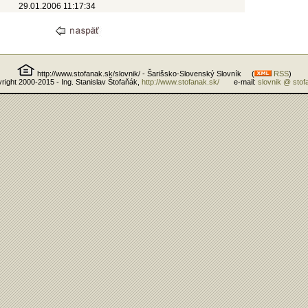
29.01.2006 11:17:34
http://www.stofanak.sk/slovnik/ - Šarišsko-Slovenský Slovník (
RSS
)
right 2000-2015 - Ing. Stanislav Štofaňák,
http://www.stofanak.sk/
e-mail:
slovnik @ stof