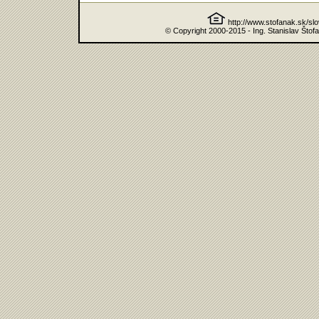
http://www.stofanak.sk/sl
© Copyright 2000-2015 - Ing. Stanislav Štof