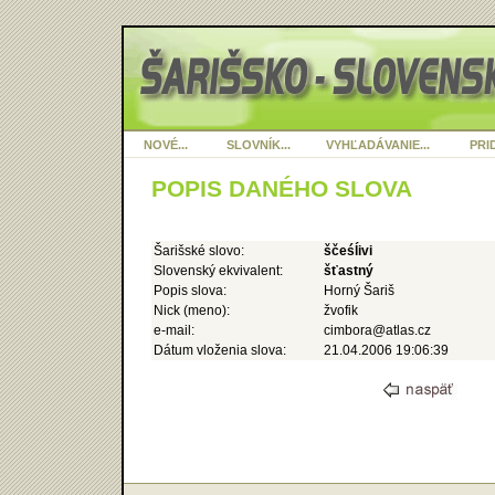
NOVÉ...
SLOVNÍK...
VYHĽADÁVANIE...
PRID
POPIS DANÉHO SLOVA
Šarišské slovo:
ščeśĺivi
Slovenský ekvivalent:
šťastný
Popis slova:
Horný Šariš
Nick (meno):
žvofik
e-mail:
cimbora@atlas.cz
Dátum vloženia slova:
21.04.2006 19:06:39