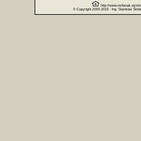
http://www.stofanak.sk/sl
© Copyright 2000-2015 - Ing. Stanislav Štof