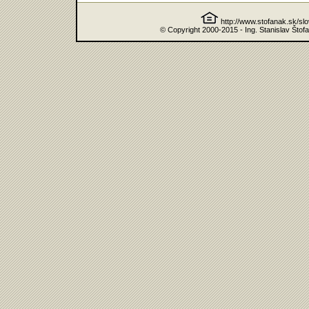
http://www.stofanak.sk/sl
© Copyright 2000-2015 - Ing. Stanislav Štof