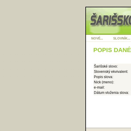
NOVÉ...
SLOVNÍK...
POPIS DAN
Šarišské slovo:
Slovenský ekvivalent:
Popis slova:
Nick (meno):
e-mail:
Dátum vloženia slova: