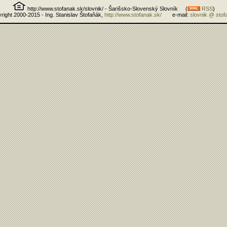
http://www.stofanak.sk/slovnik/ - Šarišsko-Slovenský Slovník (
RSS
)
right 2000-2015 - Ing. Stanislav Štofaňák,
http://www.stofanak.sk/
e-mail:
slovnik @ stof