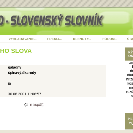
VYHĽADÁVANIE...
PRIDAJ...
KLENOTY...
FÓRUM...
ŠTA
ÉHO SLOVA
RÝ
OK
am
galadny
d
špinavý,škaredý
dla
hriz
ja
kos
mu
roz
30.08.2001 11:06:57
s
HĽ