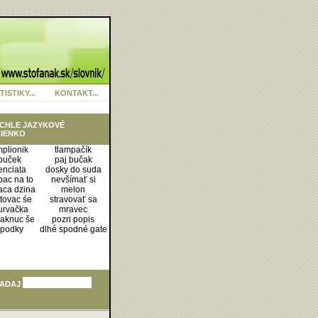
TISTIKY...
KONTAKT...
CHLE JAZYKOVÉ
IENKO
plionik
tlampačík
buček
paj bučak
enciata
dosky do suda
bac na to
nevšímať si
aca dzina
melon
tovac śe
stravovať sa
rvačka
mravec
čaknuc še
pozri popis
podky
dlhé spodné gate
ADAJ