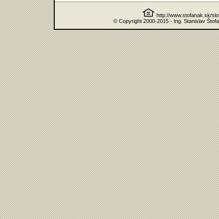
http://www.stofanak.sk/sl
© Copyright 2000-2015 - Ing. Stanislav Štof