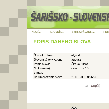
NOVÉ...
SLOVNÍK...
VYHĽADÁVANIE...
PRID
POPIS DANÉHO SLOVA
Šarišské slovo:
algust
Slovenský ekvivalent:
august
Popis slova:
Široké, Víťaz
Nick (meno):
ostatní_do10
e-mail:
Dátum vloženia slova:
21.01.2003 8:26:26