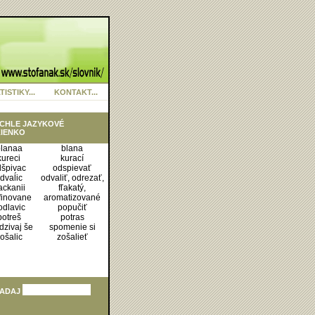
TISTIKY...
KONTAKT...
CHLE JAZYKOVÉ
IENKO
lanaa
blana
kureci
kurací
dšpivac
odspievať
dvaĺic
odvaliť, odrezať,
ackanii
fľakatý,
finovane
aromatizované
odlavic
popučiť
potreš
potras
dzivaj še
spomenie si
ošalic
zošalieť
ADAJ