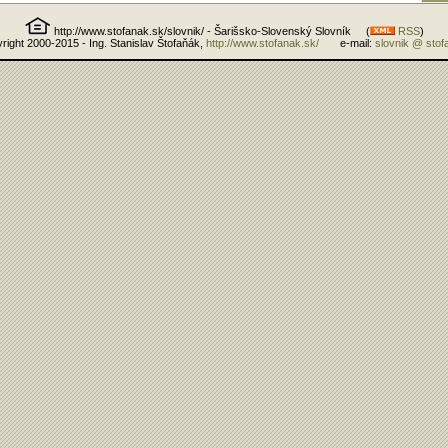
http://www.stofanak.sk/slovnik/ - Šarišsko-Slovenský Slovník (
RSS
)
right 2000-2015 - Ing. Stanislav Štofaňák,
http://www.stofanak.sk/
e-mail:
slovnik @ stof