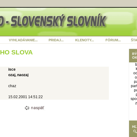
VYHĽADÁVANIE...
PRIDAJ...
KLENOTY...
FÓRUM...
ŠTA
ÉHO SLOVA
RÝ
OK
b
isce
o
ozaj, naozaj
o
p
chaz
par
p
15.02.2001 14:51:22
spo
z
HĽ