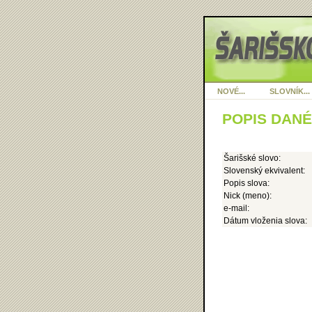
NOVÉ...
SLOVNÍK...
POPIS DAN
Šarišské slovo:
Slovenský ekvivalent:
Popis slova:
Nick (meno):
e-mail:
Dátum vloženia slova: